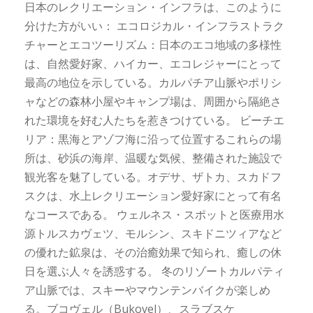
日本のレクリエーション・インフラは、このように
分けた方がいい： エコロジカル・インフラストラク
チャーとエコツーリズム：日本のエコ地域の多様性
は、自然愛好家、ハイカー、エコレジャーにとって
最高の地位を示している。カルパチア山脈やポリシ
ャなどの森林小屋やキャンプ場は、周囲から隔絶さ
れた環境を好む人たちを惹きつけている。 ビーチエ
リア：黒海とアゾフ海に沿って位置するこれらの場
所は、砂浜の海岸、温暖な気候、整備された施設で
観光客を魅了している。オデサ、ザトカ、スカドフ
スクは、水上レクリエーション愛好家にとって有名
なコースである。 ウェルネス・スポットと医療用水
源トルスカヴェツ、モルシン、スキドニツィアなど
の優れた鉱泉は、その治癒効果で知られ、癒しの休
日を選ぶ人々を誘惑する。 冬のリゾートカルパティ
ア山脈では、スキーやマウンテンバイクが楽しめ
る。ブコヴェル（Bukovel）、スラブスケ