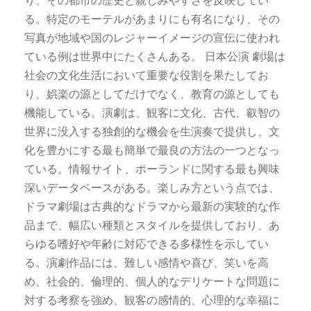
り、その都市の歴史と親しみやすさを反映してい
る。特定のモーテルがあまりにも有名になり、その
写真が地域や国のレジャーイメージの宣伝に使われ
ている例は世界中にたくさんある。 日本公演 劇場は
社会の文化生活において重要な役割を果たしてお
り、娯楽の源としてだけでなく、教育の源としても
機能している。演劇は、観客に文化、古代、叡智の
世界に没入する独創的な機会を生演奏で提供し、文
化を豊かにする最も簡単で最良の方法の一つとなっ
ている。情報サイト、ポーランドに関する最も興味
深いデータベースがある。楽しみ方という点では、
ドラマ劇場は古典的なドラマから最新の実験的な作
品まで、幅広い種類とスタイルを提供しており、あ
らゆる嗜好や年齢に対応できる多様性を示してい
る。演劇作品には、難しい感情や喜び、笑いを高
め、社会的、倫理的、個人的なデリケートな問題に
対する考察を強め、観客の感情的、心理的な幸福に