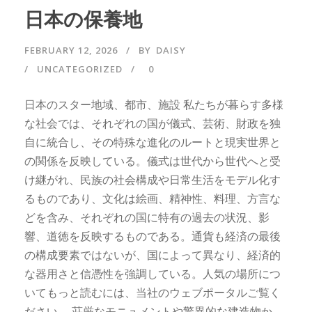
日本の保養地
FEBRUARY 12, 2026
BY
DAISY
UNCATEGORIZED
0
日本のスター地域、都市、施設 私たちが暮らす多様
な社会では、それぞれの国が儀式、芸術、財政を独
自に統合し、その特殊な進化のルートと現実世界と
の関係を反映している。儀式は世代から世代へと受
け継がれ、民族の社会構成や日常生活をモデル化す
るものであり、文化は絵画、精神性、料理、方言な
どを含み、それぞれの国に特有の過去の状況、影
響、道徳を反映するものである。通貨も経済の最後
の構成要素ではないが、国によって異なり、経済的
な器用さと信憑性を強調している。人気の場所につ
いてもっと読むには、当社のウェブポータルご覧く
ださい。 荘厳なモニュメントや驚異的な建造物か