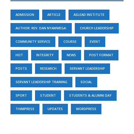
ADMISSION
ARTICLE
ASLEAD INSTITUTE
AUTHOR: REV. DAN NYAMWEGA:
CHURCH LEADERSHIP
COMMUNITY SERVICE
COURSE
EVENT
HOT
INTEGRITY
NEWS
POST FORMAT
POSTS
RESEARCH
SERVANT LEADERSHIP
SERVANT LEADERSHIP TRAINING
SOCIAL
SPORT
STUDENT
STUDENTS & ALUMNI DAY
THIMPRESS
UPDATES
WORDPRESS