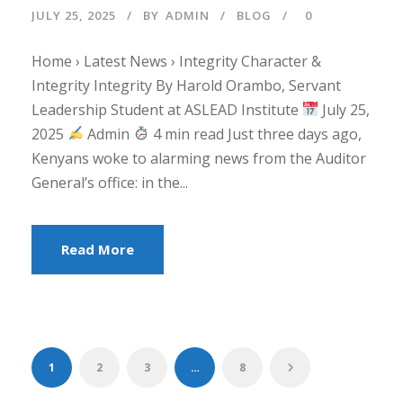
JULY 25, 2025
BY
ADMIN
BLOG
0
Home › Latest News › Integrity Character &
Integrity Integrity By Harold Orambo, Servant
Leadership Student at ASLEAD Institute
July 25,
2025
Admin
4 min read Just three days ago,
Kenyans woke to alarming news from the Auditor
General’s office: in the...
Read More
1
2
3
…
8