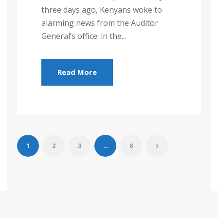
three days ago, Kenyans woke to
alarming news from the Auditor
General’s office: in the...
Read More
1
2
3
…
8