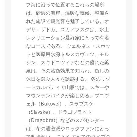
フ海に沿って位置するこれらの場所
は、砂浜の海岸、温暖な気候、整備さ
れた施設で観光客を魅了している。オ
デサ、ザトカ、スカドフスクは、水上
レクリエーション愛好家にとって有名
なコースである。 ウェルネス・スポッ
トと医療用水源トルスカヴェツ、モル
シン、スキドニツィアなどの優れた鉱
泉は、その治癒効果で知られ、癒しの
休日を選ぶ人々を誘惑する。 冬のリゾ
ートカルパティア山脈では、スキーや
マウンテンバイクが楽しめる。ブコヴ
ェル（Bukovel）、スラブスケ
（Slavske）、ドラゴブラット
（Dragobrat）などのスパセンター
は、冬の過激派やロックファンにとっ
て興味深い。 これらすべてのタイプの