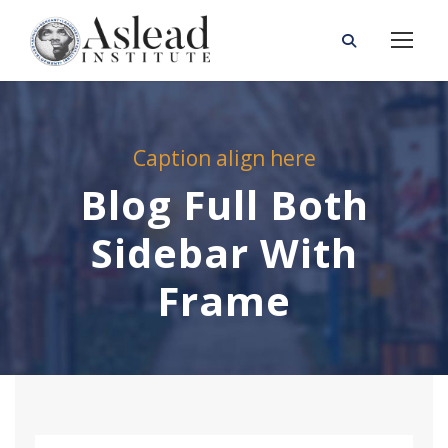
Caption align here
Blog Full Both
Sidebar With
Frame
STICKY POST